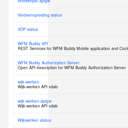
No
vindeenjob-apigw
new
posts
No
Vindeenopleiding status
new
posts
No
VOP status
new
posts
No
WFM Buddy API
new
REST Services for WFM Buddy Mobile application and Cock
posts
No
WFM Buddy Authorization Server
new
Open API description for WFM Buddy Authorization Server
posts
No
wijk-werken
new
Wijk-werken API vdab
posts
No
wijk-werken-apigw
new
Wijk-werken API vdab
posts
No
Wijkwerken status
new