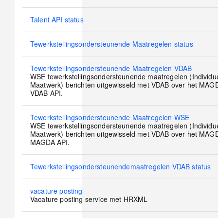
No
Talent API status
new
posts
No
Tewerkstellingsondersteunende Maatregelen status
new
posts
No
Tewerkstellingsondersteunende Maatregelen VDAB
new
WSE tewerkstellingsondersteunende maatregelen (Individu
posts
Maatwerk) berichten uitgewisseld met VDAB over het MAGD
VDAB API.
No
Tewerkstellingsondersteunende Maatregelen WSE
new
WSE tewerkstellingsondersteunende maatregelen (Individu
posts
Maatwerk) berichten uitgewisseld met VDAB over het MAGD
MAGDA API.
No
Tewerkstellingsondersteunendemaatregelen VDAB status
new
posts
No
vacature posting
new
Vacature posting service met HRXML
posts