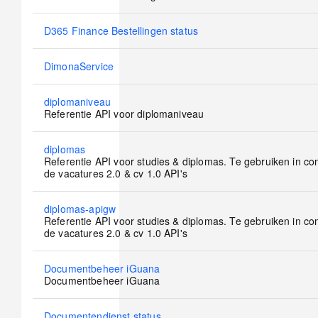
posts
No
D365 Finance Bestellingen status
new
posts
No
DimonaService
new
posts
No
diplomaniveau
new
Referentie API voor diplomaniveau
posts
No
diplomas
new
Referentie API voor studies & diplomas. Te gebruiken in co
posts
de vacatures 2.0 & cv 1.0 API's
No
diplomas-apigw
new
Referentie API voor studies & diplomas. Te gebruiken in co
posts
de vacatures 2.0 & cv 1.0 API's
No
Documentbeheer iGuana
new
Documentbeheer iGuana
posts
No
Documentendienst status