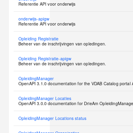
new
Referentie API voor onderwijs
posts
No
onderwijs-apigw
new
Referentie API voor onderwijs
posts
No
Opleiding Registratie
new
Beheer van de inschrijvingen van opledingen.
posts
No
Opleiding Registratie-apigw
new
Beheer van de inschrijvingen van opledingen.
posts
No
OpleidingManager
new
OpenAPI 3.1.0 documentation for the VDAB Catalog portal 
posts
No
OpleidingManager Locaties
new
OpenAPI 3.0.0 documentation for DrieAm OpleidingManage
posts
No
OpleidingManager Locations status
new
posts