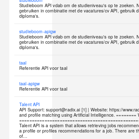
No
studieboom
new
Studieboom API vdab om de studieniveau's op te zoeken. N
posts
gebruiken in combinatie met de vacatures/cv API, gebruik 
diploma's.
No
studieboom-apigw
new
Studieboom API vdab om de studieniveau's op te zoeken. N
posts
gebruiken in combinatie met de vacatures/cv API, gebruik 
diploma's.
No
taal
new
Referentie API voor taal
posts
No
taal-apigw
new
Referentie API voor taal
posts
No
Talent API
new
API Support: support@radix.ai [1] | Website: https://www.rad
posts
and profile matching using Artificial Intelligence. ======== 
===============================================
Talent API is a system that allows retrieving jobs recommen
a profile or profiles recommendations for a job. There are t
of…