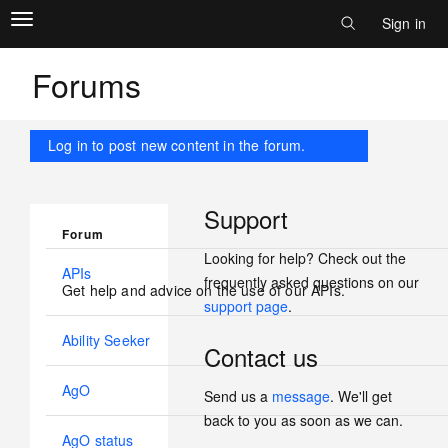
Main
Skip
Toggle
to
Sign in
Log i
navigation
main
menu
content
Forums
Log in to post new content in the forum.
Support
Forum
Looking for help? Check out the
No
APIs
frequently asked questions on our
new
Get help and advice on the use of our APIs.
support page
.
posts
No
Ability Seeker
Contact us
new
posts
No
AgO
Send us a
message
. We'll get
new
back to you as soon as we can.
posts
No
AgO status