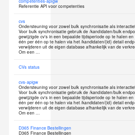
No
competenties-apigw
new
Referentie API voor competenties
posts
No
cvs
new
Ondersteuning voor zowel bulk synchronisatie als interactie
posts
Voor bulk synchronisatie gebruik de /kandidaten/bulk endp
gewijzigde cv's in een bepaalde tijdsperiode op te halen e
één per één op te halen via het /kandidaten/{id} detail endpo
verwijderen uit de eigen database afhankelijk van de verkre
Om een …
No
CVs status
new
posts
No
cvs-apigw
new
Ondersteuning voor zowel bulk synchronisatie als interactie
posts
Voor bulk synchronisatie gebruik de /kandidaten/bulk endp
gewijzigde cv's in een bepaalde tijdsperiode op te halen e
één per één op te halen via het /kandidaten/{id} detail endpo
verwijderen uit de eigen database afhankelijk van de verkre
Om een …
No
D365 Finance Bestellingen
new
D365 Finance Bestellingen