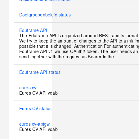
new
posts
No
Doelgroepenbeleid status
new
posts
No
Eduframe API
new
The Eduframe API is organized around REST and is format
posts
We try to keep the amount of changes to the API to a minim
possible that it is changed. Authentication For authenticati
Eduframe API v1 we use OAuth2 token. The user needs an 
send together with the request as Bearer in the…
No
Eduframe API status
new
posts
No
eures cv
new
Eures CV API vdab
posts
No
Eures CV status
new
posts
No
eures cv-apigw
new
Eures CV API vdab
posts