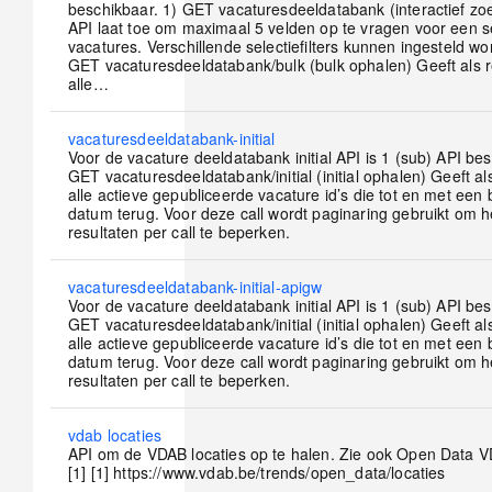
posts
beschikbaar. 1) GET vacaturesdeeldatabank (interactief z
API laat toe om maximaal 5 velden op te vragen voor een s
vacatures. Verschillende selectiefilters kunnen ingesteld wo
GET vacaturesdeeldatabank/bulk (bulk ophalen) Geeft als r
alle…
No
vacaturesdeeldatabank-initial
new
Voor de vacature deeldatabank initial API is 1 (sub) API bes
posts
GET vacaturesdeeldatabank/initial (initial ophalen) Geeft al
alle actieve gepubliceerde vacature id’s die tot en met een
datum terug. Voor deze call wordt paginaring gebruikt om h
resultaten per call te beperken.
No
vacaturesdeeldatabank-initial-apigw
new
Voor de vacature deeldatabank initial API is 1 (sub) API bes
posts
GET vacaturesdeeldatabank/initial (initial ophalen) Geeft al
alle actieve gepubliceerde vacature id’s die tot en met een
datum terug. Voor deze call wordt paginaring gebruikt om h
resultaten per call te beperken.
No
vdab locaties
new
API om de VDAB locaties op te halen. Zie ook Open Data V
posts
[1] [1] https://www.vdab.be/trends/open_data/locaties