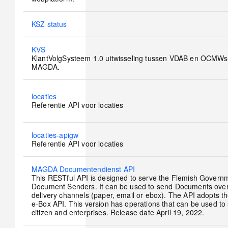
No
KSZ status
new
posts
No
KVS
new
KlantVolgSysteem 1.0 uitwisseling tussen VDAB en OCMWs
posts
MAGDA.
No
locaties
new
Referentie API voor locaties
posts
No
locaties-apigw
new
Referentie API voor locaties
posts
No
MAGDA Documentendienst API
new
This RESTful API is designed to serve the Flemish Govern
posts
Document Senders. It can be used to send Documents over 
delivery channels (paper, email or ebox). The API adopts t
e-Box API. This version has operations that can be used to 
citizen and enterprises. Release date April 19, 2022.