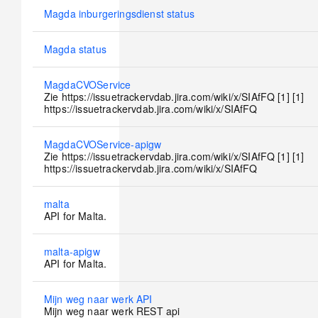
No
Magda inburgeringsdienst status
new
posts
No
Magda status
new
posts
No
MagdaCVOService
new
Zie https://issuetrackervdab.jira.com/wiki/x/SIAfFQ [1] [1]
posts
https://issuetrackervdab.jira.com/wiki/x/SIAfFQ
No
MagdaCVOService-apigw
new
Zie https://issuetrackervdab.jira.com/wiki/x/SIAfFQ [1] [1]
posts
https://issuetrackervdab.jira.com/wiki/x/SIAfFQ
No
malta
new
API for Malta.
posts
No
malta-apigw
new
API for Malta.
posts
No
Mijn weg naar werk API
new
Mijn weg naar werk REST api