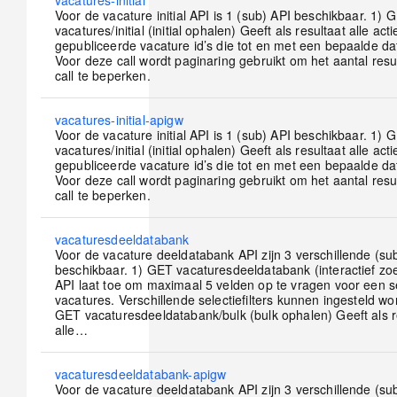
No
vacatures-initial
new
Voor de vacature initial API is 1 (sub) API beschikbaar. 1) 
posts
vacatures/initial (initial ophalen) Geeft als resultaat alle act
gepubliceerde vacature id’s die tot en met een bepaalde da
Voor deze call wordt paginaring gebruikt om het aantal resu
call te beperken.
No
vacatures-initial-apigw
new
Voor de vacature initial API is 1 (sub) API beschikbaar. 1) 
posts
vacatures/initial (initial ophalen) Geeft als resultaat alle act
gepubliceerde vacature id’s die tot en met een bepaalde da
Voor deze call wordt paginaring gebruikt om het aantal resu
call te beperken.
No
vacaturesdeeldatabank
new
Voor de vacature deeldatabank API zijn 3 verschillende (sub
posts
beschikbaar. 1) GET vacaturesdeeldatabank (interactief z
API laat toe om maximaal 5 velden op te vragen voor een s
vacatures. Verschillende selectiefilters kunnen ingesteld wo
GET vacaturesdeeldatabank/bulk (bulk ophalen) Geeft als r
alle…
No
vacaturesdeeldatabank-apigw
new
Voor de vacature deeldatabank API zijn 3 verschillende (sub