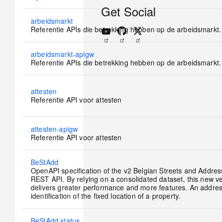
new
Get Social
posts
No
arbeidsmarkt
new
Referentie APIs die betrekking hebben op de arbeidsmarkt.
posts
No
arbeidsmarkt-apigw
new
Referentie APIs die betrekking hebben op de arbeidsmarkt.
posts
No
attesten
new
Referentie API voor attesten
posts
No
attesten-apigw
new
Referentie API voor attesten
posts
No
BeStAdd
new
OpenAPI specification of the v2 Belgian Streets and Addres
posts
REST API. By relying on a consolidated dataset, this new v
delivers greater performance and more features. An addres
identification of the fixed location of a property.
No
BeStAdd status