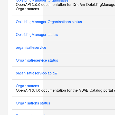
No
OpleidingManager Organisaties
new
OpenAPI 3.0.0 documentation for DrieAm OpleidingManage
posts
Organisations.
No
OpleidingManager Organisations status
new
posts
No
OpleidingManager status
new
posts
No
organisatieservice
new
posts
No
Organisatieservice status
new
posts
No
organisatieservice-apigw
new
posts
No
Organisations
new
OpenAPI 3.1.0 documentation for the VDAB Catalog portal 
posts
No
Organisations status
new
posts