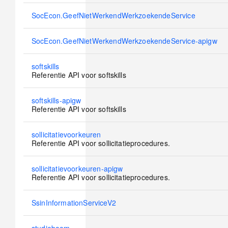
No
SocEcon.GeefNietWerkendWerkzoekendeService
new
posts
No
SocEcon.GeefNietWerkendWerkzoekendeService-apigw
new
posts
No
softskills
new
Referentie API voor softskills
posts
No
softskills-apigw
new
Referentie API voor softskills
posts
No
sollicitatievoorkeuren
new
Referentie API voor sollicitatieprocedures.
posts
No
sollicitatievoorkeuren-apigw
new
Referentie API voor sollicitatieprocedures.
posts
No
SsinInformationServiceV2
new
posts