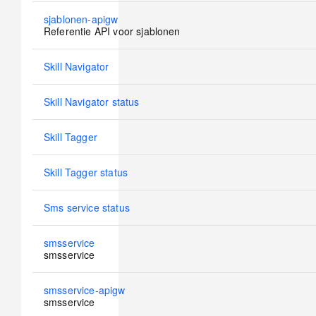
No
sjablonen-apigw
new
Referentie API voor sjablonen
posts
No
Skill Navigator
new
posts
No
Skill Navigator status
new
posts
No
Skill Tagger
new
posts
No
Skill Tagger status
new
posts
No
Sms service status
new
posts
No
smsservice
new
smsservice
posts
No
smsservice-apigw
new
smsservice
posts