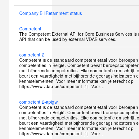
new
posts
No
Company BillRetainment status
new
posts
No
Competent
new
The Competent External API for Core Business Services is 
posts
API that can be used by external VDAB services.
No
competent 2
new
Competent is de standaard competentietaal voor beroepen
posts
competenties in België. Competent bevat beroepscompetent
met bijhorende competenties. Elke competentie omschrijft 
beurt een vaardigheid met bijhorende gedragsindicatoren 
kenniselementen. Voor meer informatie kan je terecht op
https://www.vdab.be/competent [1]. Voor…
No
competent 2-apigw
new
Competent is de standaard competentietaal voor beroepen
posts
competenties in België. Competent bevat beroepscompetent
met bijhorende competenties. Elke competentie omschrijft 
beurt een vaardigheid met bijhorende gedragsindicatoren 
kenniselementen. Voor meer informatie kan je terecht op
https://www.vdab.be/competent [1]. Voor…