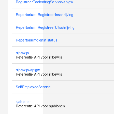
No
RegistreerToeleidingService-apigw
new
posts
No
Repertorium-RegistreerInschrijving
new
posts
No
Repertorium-RegistreerUitschrijving
new
posts
No
Repertoriumdienst status
new
posts
No
rijbewijs
new
Referentie API voor rijbewijs
posts
No
rijbewijs-apigw
new
Referentie API voor rijbewijs
posts
No
SelfEmployedService
new
posts
No
sjablonen
new
Referentie API voor sjablonen
posts