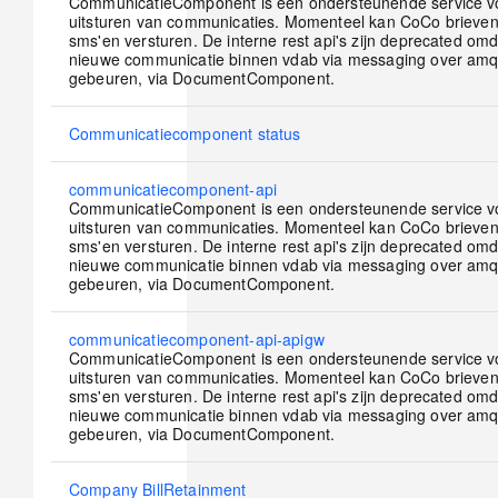
new
CommunicatieComponent is een ondersteunende service v
posts
uitsturen van communicaties. Momenteel kan CoCo brieven
sms'en versturen. De interne rest api's zijn deprecated omd
nieuwe communicatie binnen vdab via messaging over am
gebeuren, via DocumentComponent.
No
Communicatiecomponent status
new
posts
No
communicatiecomponent-api
new
CommunicatieComponent is een ondersteunende service v
posts
uitsturen van communicaties. Momenteel kan CoCo brieven
sms'en versturen. De interne rest api's zijn deprecated omd
nieuwe communicatie binnen vdab via messaging over am
gebeuren, via DocumentComponent.
No
communicatiecomponent-api-apigw
new
CommunicatieComponent is een ondersteunende service v
posts
uitsturen van communicaties. Momenteel kan CoCo brieven
sms'en versturen. De interne rest api's zijn deprecated omd
nieuwe communicatie binnen vdab via messaging over am
gebeuren, via DocumentComponent.
No
Company BillRetainment