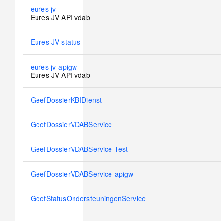
No
eures jv
new
Eures JV API vdab
posts
No
Eures JV status
new
posts
No
eures jv-apigw
new
Eures JV API vdab
posts
No
GeefDossierKBIDienst
new
posts
No
GeefDossierVDABService
new
posts
No
GeefDossierVDABService Test
new
posts
No
GeefDossierVDABService-apigw
new
posts
No
GeefStatusOndersteuningenService
new
posts