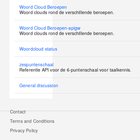
posts
No
Woord Cloud Beroepen
new
Woord clouds rond de verschillende beroepen.
posts
No
Woord Cloud Beroepen-apigw
new
Woord clouds rond de verschillende beroepen.
posts
No
Woordcloud status
new
posts
No
zespuntenschaal
new
Referentie API voor de 6-puntenschaal voor taalkennis.
posts
No
General discussion
new
posts
Contact
Footer
Terms and Conditions
menu
Privacy Policy