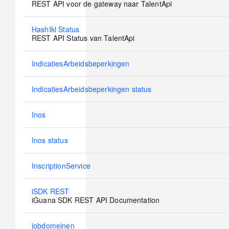
new
REST API voor de gateway naar TalentApi
posts
No
HashIkl Status
new
REST API Status van TalentApi
posts
No
IndicatiesArbeidsbeperkingen
new
posts
No
IndicatiesArbeidsbeperkingen status
new
posts
No
Inos
new
posts
No
Inos status
new
posts
No
InscriptionService
new
posts
No
iSDK REST
new
iGuana SDK REST API Documentation
posts
No
jobdomeinen