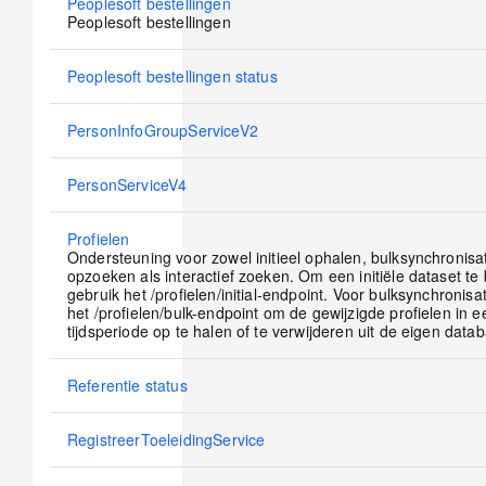
No
Peoplesoft bestellingen
new
Peoplesoft bestellingen
posts
No
Peoplesoft bestellingen status
new
posts
No
PersonInfoGroupServiceV2
new
posts
No
PersonServiceV4
new
posts
No
Profielen
new
Ondersteuning voor zowel initieel ophalen, bulksynchronisati
posts
opzoeken als interactief zoeken. Om een initiële dataset t
gebruik het /profielen/initial-endpoint. Voor bulksynchronisa
het /profielen/bulk-endpoint om de gewijzigde profielen in 
tijdsperiode op te halen of te verwijderen uit de eigen dat
No
Referentie status
new
posts
No
RegistreerToeleidingService
new
posts