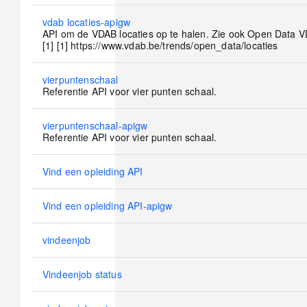
No
vdab locaties-apigw
new
API om de VDAB locaties op te halen. Zie ook Open Data V
posts
[1] [1] https://www.vdab.be/trends/open_data/locaties
No
vierpuntenschaal
new
Referentie API voor vier punten schaal.
posts
No
vierpuntenschaal-apigw
new
Referentie API voor vier punten schaal.
posts
No
Vind een opleiding API
new
posts
No
Vind een opleiding API-apigw
new
posts
No
vindeenjob
new
posts
No
Vindeenjob status
new
posts