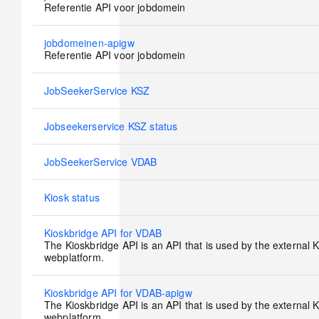
new
Referentie API voor jobdomein
posts
No
jobdomeinen-apigw
new
Referentie API voor jobdomein
posts
No
JobSeekerService KSZ
new
posts
No
Jobseekerservice KSZ status
new
posts
No
JobSeekerService VDAB
new
posts
No
Kiosk status
new
posts
No
Kioskbridge API for VDAB
new
The Kioskbridge API is an API that is used by the external
posts
webplatform.
No
Kioskbridge API for VDAB-apigw
new
The Kioskbridge API is an API that is used by the external
posts
webplatform.