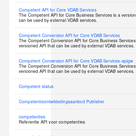
No
Competent API for Core VDAB Services
new
The Competent API for Core Business Services is a version
posts
can be used by external VDAB services.
No
Competent Conversion API for Core VDAB Services
new
The Competent Conversion API for Core Business Services 
posts
versioned API that can be used by external VDAB services.
No
Competent Conversion API for Core VDAB Services-apigw
new
The Competent Conversion API for Core Business Services 
posts
versioned API that can be used by external VDAB services.
No
Competent status
new
posts
No
Competentieontwikkelingsaanbod Publisher
new
posts
No
competenties
new
Referentie API voor competenties
posts