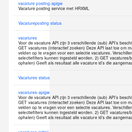
No
vacature posting-apigw
new
Vacature posting service met HRXML
posts
No
Vacatureposting status
new
posts
No
vacatures
new
Voor de vacature API zijn 3 verschillende (sub) API’s beschi
posts
GET vacatures (interactief zoeken) Deze API laat toe om m
velden op te vragen voor een selectie vacatures. Verschill
selectiefilters kunnen ingesteld worden. 2) GET vacatures/b
ophalen) Geeft als resultaat alle vacature id’s die aangem
No
Vacatures status
new
posts
No
vacatures-apigw
new
Voor de vacature API zijn 3 verschillende (sub) API’s beschi
posts
GET vacatures (interactief zoeken) Deze API laat toe om m
velden op te vragen voor een selectie vacatures. Verschill
selectiefilters kunnen ingesteld worden. 2) GET vacatures/b
ophalen) Geeft als resultaat alle vacature id’s die aangem