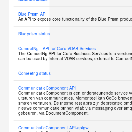
new
posts
No
Blue Prism API
new
An API to expose core functionality of the Blue Prism produ
posts
No
Blueprism status
new
posts
No
ComeetNg - API for Core VDAB Services
new
The ComeetNg API for Core Business Services is a version
posts
can be used by internal VDAB services, external to Comeet
No
Comeetng status
new
posts
No
CommunicatieComponent API
new
CommunicatieComponent is een ondersteunende service v
posts
uitsturen van communicaties. Momenteel kan CoCo brieven
sms'en versturen. De interne rest api's zijn deprecated omd
nieuwe communicatie binnen vdab via messaging over am
gebeuren, via DocumentComponent.
No
CommunicatieComponent API-apigw