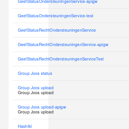
No
GeefStatusOndersteuningenService-apigw
new
posts
No
GeefStatusOndersteuningenService-test
new
posts
No
GeefStatusRechtOndersteuningenService
new
posts
No
GeefStatusRechtOndersteuningenService-apigw
new
posts
No
GeefStatusRechtOndersteuningenServiceTest
new
posts
No
Group Joos status
new
posts
No
Group Joos upload
new
Group Joos upload
posts
No
Group Joos upload-apigw
new
Group Joos upload
posts
No
HashIkl