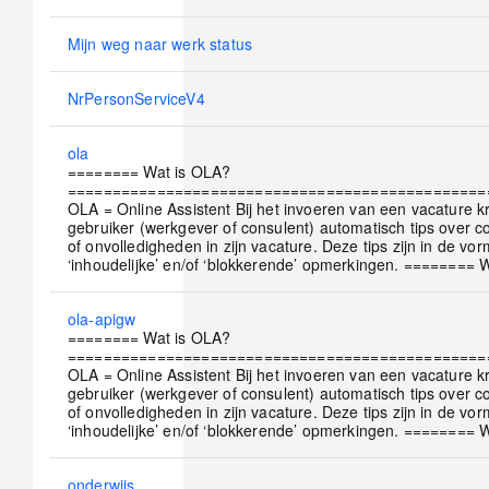
posts
No
Mijn weg naar werk status
new
posts
No
NrPersonServiceV4
new
posts
No
ola
new
======== Wat is OLA?
posts
===============================================
OLA = Online Assistent Bij het invoeren van een vacature kr
gebruiker (werkgever of consulent) automatisch tips over co
of onvolledigheden in zijn vacature. Deze tips zijn in de vo
‘inhoudelijke’ en/of ‘blokkerende’ opmerkingen. ======== 
No
ola-apigw
new
======== Wat is OLA?
posts
===============================================
OLA = Online Assistent Bij het invoeren van een vacature kr
gebruiker (werkgever of consulent) automatisch tips over co
of onvolledigheden in zijn vacature. Deze tips zijn in de vo
‘inhoudelijke’ en/of ‘blokkerende’ opmerkingen. ======== 
No
onderwijs